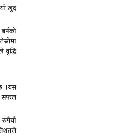
याँ खुद
 बर्षको
ेस्रोमा
 वृद्धि
ो छ ।यस
र्न सफल
रुपैयाँ
रतिशतले