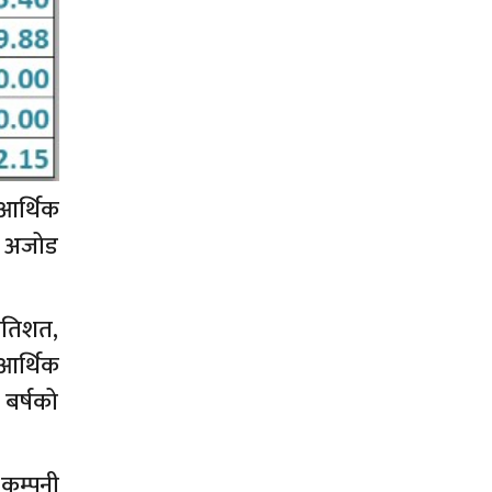
आर्थिक
 र अजोड
्रतिशत,
 आर्थिक
बर्षको
 कम्पनी