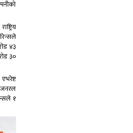
्पनीको
ष्ट्रिय
रेन्सले
करोड ४३
करोड ३०
 एभरेष्ट
मा जनरल
न्सले १