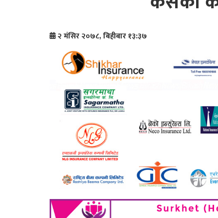
कसको कति
२ मंसिर २०७८, बिहीबार १३:३७