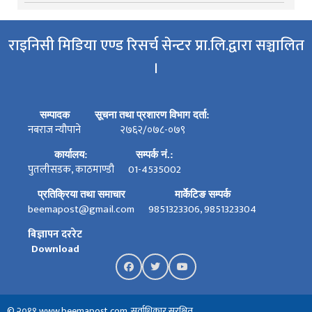
राइनिसी मिडिया एण्ड रिसर्च सेन्टर प्रा.लि.द्वारा सञ्चालित
।
सम्पादक
सूचना तथा प्रशारण विभाग दर्ता:
नबराज न्यौपाने
२७६२/०७८-०७९
कार्यालय:
सम्पर्क नं.:
पुतलीसडक, काठमाण्डौ
01-4535002
प्रतिक्रिया तथा समाचार
मार्केटिङ सम्पर्क
beemapost@gmail.com
9851323306, 9851323304
बिज्ञापन दररेट
Download
© २०१९ www.beemapost.com. सर्वाधिकार सुरक्षित