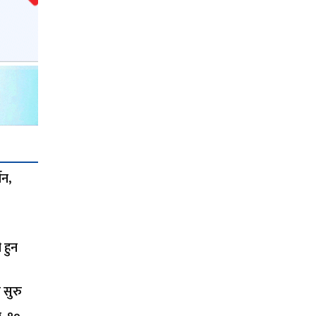
शन,
 हुन
 सुरु