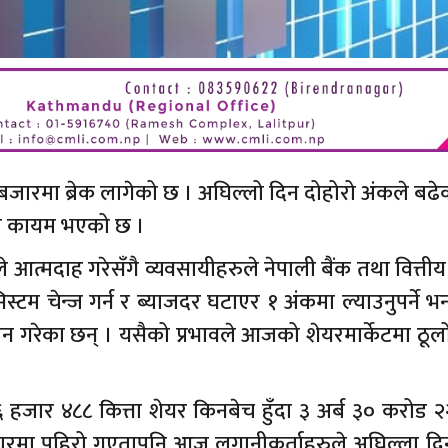
जारमा ब्रेक लागेको छ । अघिल्लो दिन दोहोरो अंकले बढेको
मा कायम भएको छ ।
 आत्मदाह गरेसँगै व्यवसायीहरुले नेपाली बैंक तथा वित्तीय क्
िस्टम चेन्ज गर्न र ब्याजदर घटाएर १ अंकमा ल्याउनुपर्ने भ
ोलन गरेका छन् । यसैको प्रभावले आजको शेयरमार्केटमा ठूलो
६ हजार ४८८ कित्ता शेयर किनबेच हुँदा ३ अर्ब ३० करोड 
ारमा पहिरो गएतापनि आज लगानीकर्ताहरुले अघिल्ला दि