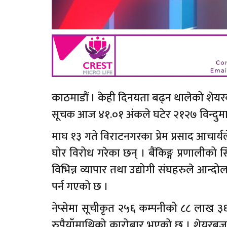
काठमाडौं । केही दिनयता बढ्न थालेको शेयरब
सूचक आज ४१.०१ अंकले घटेर २१२७ विन्दु
माघ १३ गते विराटनगरका प्रेम प्रसाद आचार्यले
घोर विरोध गरेका छन् । बैंकिङ्ग प्रणालीको स
विभिन्न व्यापार तथा उद्योगी संघहरुले आन्द
पर्न गएको छ ।
नेप्सेमा सूचीकृत २५६ कम्पनीको ८८ लाख ३
रुपैयाँमाथिको कारोबार भएको छ । शेयरबज