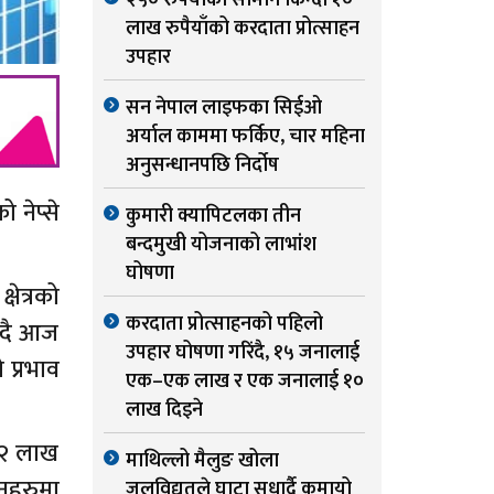
२५० रुपैयाँको सामान किन्दा १०
लाख रुपैयाँको करदाता प्रोत्साहन
उपहार
सन नेपाल लाइफका सिईओ
अर्याल काममा फर्किए, चार महिना
अनुसन्धानपछि निर्दोष
 नेप्से
कुमारी क्यापिटलका तीन
बन्दमुखी योजनाको लाभांश
घोषणा
षेत्रको
करदाता प्रोत्साहनको पहिलो
न्दै आज
उपहार घोषणा गरिंदै, १५ जनालाई
 प्रभाव
एक–एक लाख र एक जनालाई १०
लाख दिइने
२२ लाख
माथिल्लो मैलुङ खोला
नहरुमा
जलविद्युतले घाटा सुधार्दै कमायो