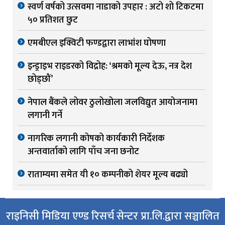
स्वर्ण वर्षको उत्सवमा नाडाको उपहार : अटो शो टिकटमा
५० प्रतिशत छुट
एमबीएल इक्विटी फण्डद्वारा लाभांश घोषणा
इन्ड्राइभ राइडरको विद्रोह: ‘श्रमको मूल्य देऊ, नत्र देश
छोड्छौं’
नेपाल बैंकले लोवर ठुलोखोला जलविद्युत आयोजनामा
लगानी गर्ने
नागरिक लगानी कोषको कार्यकारी निर्देशक
अन्तवार्ताको लागि पाँच जना छनोट
राताम्यमा समेत यी १० कम्पनीको शेयर मूल्य बढ्यो
राइनिसी मिडिया एण्ड रिसर्च सेन्टर प्रा.लि.द्वारा सञ्चालित