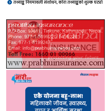
तथ्याङ्क नियमावली संशोधन, कोरा तथ्याङ्कको शुल्क घट्यो