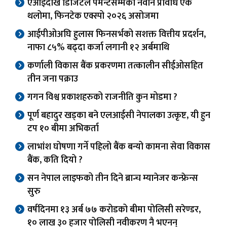
एआईदेखि डिजिटल पेमेन्टसम्मका नवीन प्रविधि एकै
थलोमा, फिनटेक एक्स्पो २०२६ असोजमा
आईपीओअघि हुलास फिनसर्भको सशक्त वित्तीय प्रदर्शन,
नाफा ८५% बढ्दा कर्जा लगानी १२ अर्बमाथि
कर्णाली विकास बैंक प्रकरणमा तत्कालीन सीईओसहित
तीन जना पक्राउ
गगन विश्व प्रकाशहरुको राजनीति कुन मोडमा ?
पूर्ण बहादुर खड्का बने एलआईसी नेपालका उत्कृष्ट, यी हुन
टप १० बीमा अभिकर्ता
लाभांश घोषणा गर्ने पहिलो बैंक बन्यो कामना सेवा विकास
बैंक, कति दियो ?
सन नेपाल लाइफको तीन दिने ब्रान्च म्यानेजर कन्फ्रेन्स
सुरु
वर्षदिनमा १३ अर्ब ७७ करोडको बीमा पोलिसी सरेण्डर,
१० लाख ३० हजार पोलिसी नवीकरण नै भएनन्