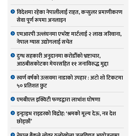
विदेशमा रहेका नेपालीलाई राहत, कन्सुलर प्रमाणीकरण
सेवा पूर्ण रूपमा अनलाइन
एमआरपी उल्लंघनमा एभरेष्ट मार्टलाई २ लाख जरिवाना,
नेपाल ग्यास उद्योगलाई सचेत
दुग्ध सहकारी अनुदानमा करोडौँको भ्रष्टाचार,
आठबीसकोटका मेयरसहित ११ जनाविरुद्ध मुद्दा
स्वर्ण वर्षको उत्सवमा नाडाको उपहार : अटो शो टिकटमा
५० प्रतिशत छुट
एमबीएल इक्विटी फण्डद्वारा लाभांश घोषणा
इन्ड्राइभ राइडरको विद्रोह: ‘श्रमको मूल्य देऊ, नत्र देश
छोड्छौं’
नेपाल बैंकले लोवर ठुलोखोला जलविद्युत आयोजनामा