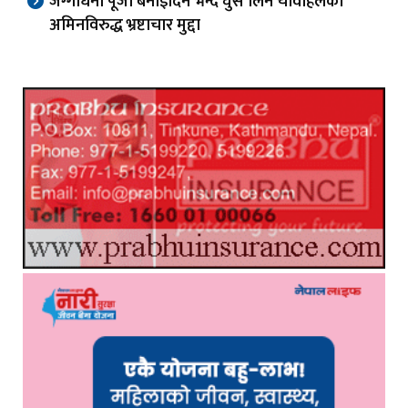
जग्गाधनी पूर्जा बनाइदिने भन्दै घुस लिने चावहिलका
अमिनविरुद्ध भ्रष्टाचार मुद्दा