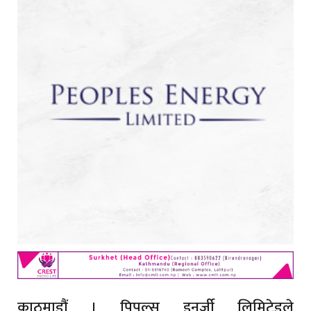
काठमाडौं । पिपुल्स इनर्जी लिमिटेडले