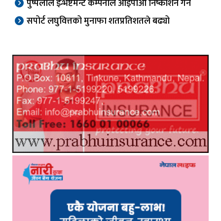
पुष्पलाल इन्भेष्टमेन्ट कम्पनीले आईपीओ निष्काशन गर्ने
सपोर्ट लघुवित्तको मुनाफा शतप्रतिशतले बढ्यो