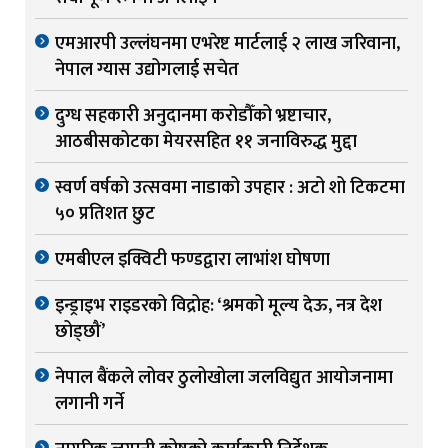
एमआरपी उल्लंघनमा एभरेष्ट मार्टलाई २ लाख जरिवाना,
नेपाल ग्यास उद्योगलाई सचेत
दुग्ध सहकारी अनुदानमा करोडौँको भ्रष्टाचार,
आठबीसकोटका मेयरसहित ११ जनाविरुद्ध मुद्दा
स्वर्ण वर्षको उत्सवमा नाडाको उपहार : अटो शो टिकटमा
५० प्रतिशत छुट
एमबीएल इक्विटी फण्डद्वारा लाभांश घोषणा
इन्ड्राइभ राइडरको विद्रोह: ‘श्रमको मूल्य देऊ, नत्र देश
छोड्छौं’
नेपाल बैंकले लोवर ठुलोखोला जलविद्युत आयोजनामा
लगानी गर्ने