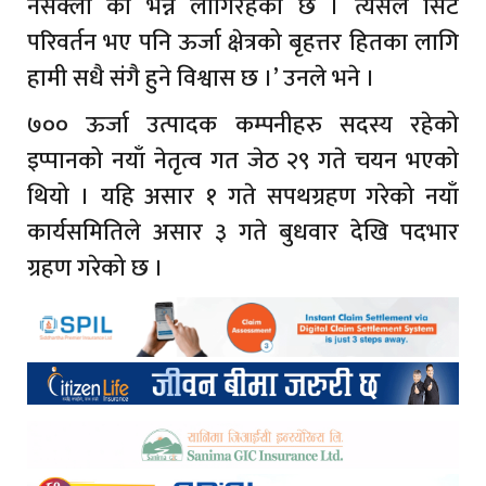
नसक्ला की भन्ने लागिरहेको छ । त्यसैले सिट
परिवर्तन भए पनि ऊर्जा क्षेत्रको बृहत्तर हितका लागि
हामी सधै संगै हुने विश्वास छ ।’ उनले भने ।
७०० ऊर्जा उत्पादक कम्पनीहरु सदस्य रहेको
इप्पानको नयाँ नेतृत्व गत जेठ २९ गते चयन भएको
थियो । यहि असार १ गते सपथग्रहण गरेको नयाँ
कार्यसमितिले असार ३ गते बुधवार देखि पदभार
ग्रहण गरेको छ ।