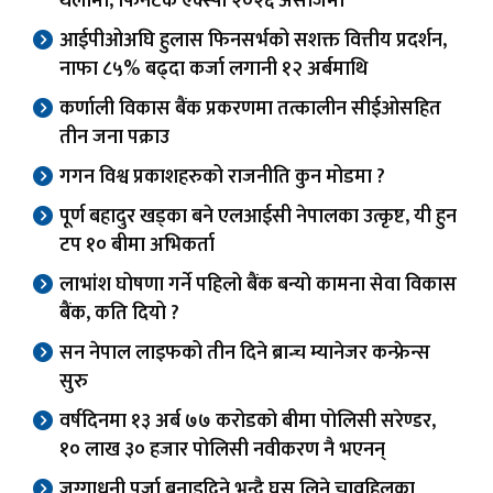
थलोमा, फिनटेक एक्स्पो २०२६ असोजमा
आईपीओअघि हुलास फिनसर्भको सशक्त वित्तीय प्रदर्शन,
नाफा ८५% बढ्दा कर्जा लगानी १२ अर्बमाथि
कर्णाली विकास बैंक प्रकरणमा तत्कालीन सीईओसहित
तीन जना पक्राउ
गगन विश्व प्रकाशहरुको राजनीति कुन मोडमा ?
पूर्ण बहादुर खड्का बने एलआईसी नेपालका उत्कृष्ट, यी हुन
टप १० बीमा अभिकर्ता
लाभांश घोषणा गर्ने पहिलो बैंक बन्यो कामना सेवा विकास
बैंक, कति दियो ?
सन नेपाल लाइफको तीन दिने ब्रान्च म्यानेजर कन्फ्रेन्स
सुरु
वर्षदिनमा १३ अर्ब ७७ करोडको बीमा पोलिसी सरेण्डर,
१० लाख ३० हजार पोलिसी नवीकरण नै भएनन्
जग्गाधनी पूर्जा बनाइदिने भन्दै घुस लिने चावहिलका