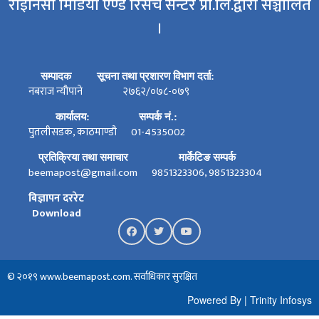
राइनिसी मिडिया एण्ड रिसर्च सेन्टर प्रा.लि.द्वारा सञ्चालित
।
सम्पादक
सूचना तथा प्रशारण विभाग दर्ता:
नबराज न्यौपाने
२७६२/०७८-०७९
कार्यालय:
सम्पर्क नं.:
पुतलीसडक, काठमाण्डौ
01-4535002
प्रतिक्रिया तथा समाचार
मार्केटिङ सम्पर्क
beemapost@gmail.com
9851323306, 9851323304
बिज्ञापन दररेट
Download
© २०१९ www.beemapost.com. सर्वाधिकार सुरक्षित
Powered By
|
Trinity Infosys