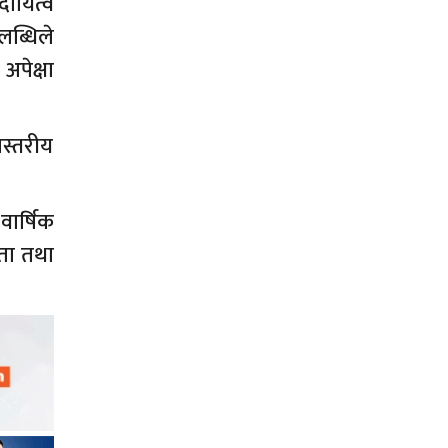
दायित्व
पलब्धिले
अपेक्षा
णस्तरीय
वार्षिक
शिता तथा