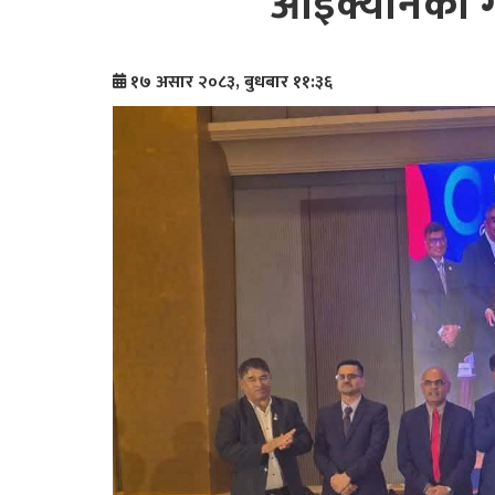
आईक्यानको गो
१७ असार २०८३, बुधबार ११:३६