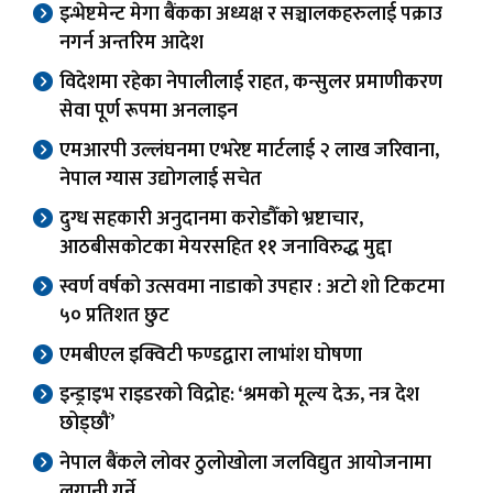
इन्भेष्टमेन्ट मेगा बैंकका अध्यक्ष र सञ्चालकहरुलाई पक्राउ
नगर्न अन्तरिम आदेश
विदेशमा रहेका नेपालीलाई राहत, कन्सुलर प्रमाणीकरण
सेवा पूर्ण रूपमा अनलाइन
एमआरपी उल्लंघनमा एभरेष्ट मार्टलाई २ लाख जरिवाना,
नेपाल ग्यास उद्योगलाई सचेत
दुग्ध सहकारी अनुदानमा करोडौँको भ्रष्टाचार,
आठबीसकोटका मेयरसहित ११ जनाविरुद्ध मुद्दा
स्वर्ण वर्षको उत्सवमा नाडाको उपहार : अटो शो टिकटमा
५० प्रतिशत छुट
एमबीएल इक्विटी फण्डद्वारा लाभांश घोषणा
इन्ड्राइभ राइडरको विद्रोह: ‘श्रमको मूल्य देऊ, नत्र देश
छोड्छौं’
नेपाल बैंकले लोवर ठुलोखोला जलविद्युत आयोजनामा
लगानी गर्ने