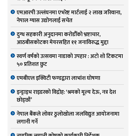
एमआरपी उल्लंघनमा एभरेष्ट मार्टलाई २ लाख जरिवाना,
नेपाल ग्यास उद्योगलाई सचेत
दुग्ध सहकारी अनुदानमा करोडौँको भ्रष्टाचार,
आठबीसकोटका मेयरसहित ११ जनाविरुद्ध मुद्दा
स्वर्ण वर्षको उत्सवमा नाडाको उपहार : अटो शो टिकटमा
५० प्रतिशत छुट
एमबीएल इक्विटी फण्डद्वारा लाभांश घोषणा
इन्ड्राइभ राइडरको विद्रोह: ‘श्रमको मूल्य देऊ, नत्र देश
छोड्छौं’
नेपाल बैंकले लोवर ठुलोखोला जलविद्युत आयोजनामा
लगानी गर्ने
नागरिक लगानी कोषको कार्यकारी निर्देशक