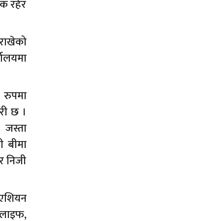
षक रहेर
राखेको
्यालयमा
ट रुपमा
ुरी छ ।
 जस्ता
टी बीमा
 र निजी
, एशियन
ि लाइफ,