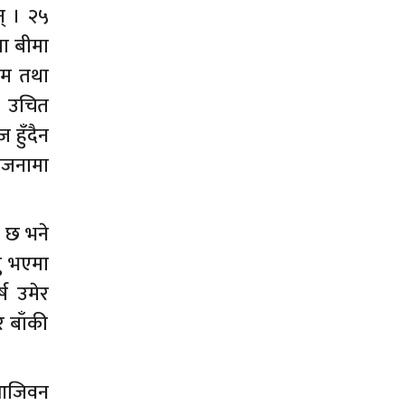
न् । २५
मा बीमा
रकम तथा
ा उचित
 हुँदैन
योजनामा
 छ भने
यु भएमा
्ष उमेर
र बाँकी
 आजिवन