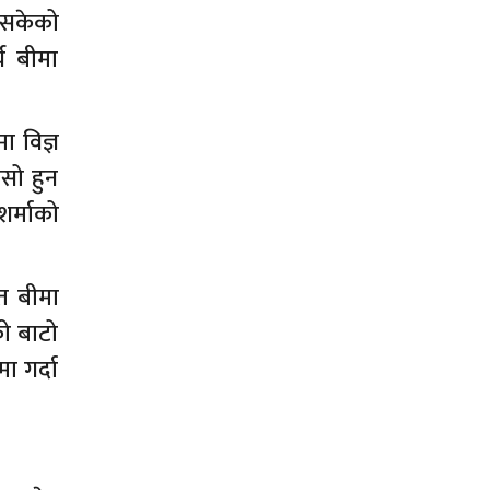
 नसकेको
य बीमा
 विज्ञ
यसो हुन
शर्माको
त बीमा
को बाटो
ा गर्दा