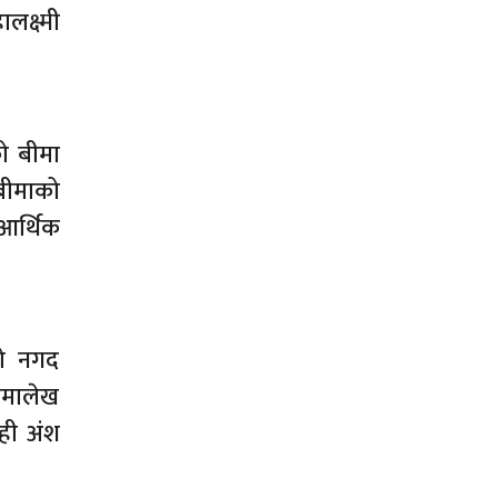
क्ष्मी
ो बीमा
 बीमाको
 आर्थिक
को नगद
ीमालेख
ेही अंश