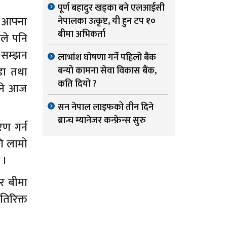
पूर्ण बहादुर खड्का बने एलआईसी
 आफ्ना
नेपालका उत्कृष्ट, यी हुन टप १०
बीमा अभिकर्ता
ुले पनि
 सम्झन
लाभांश घोषणा गर्ने पहिलो बैंक
डा तथा
बन्यो कामना सेवा विकास बैंक,
कति दियो ?
भने आज
सन नेपाल लाइफको तीन दिने
ब्रान्च म्यानेजर कन्फ्रेन्स सुरु
रण गर्न
गि लामो
 ।
एर बीमा
तिरिक्त