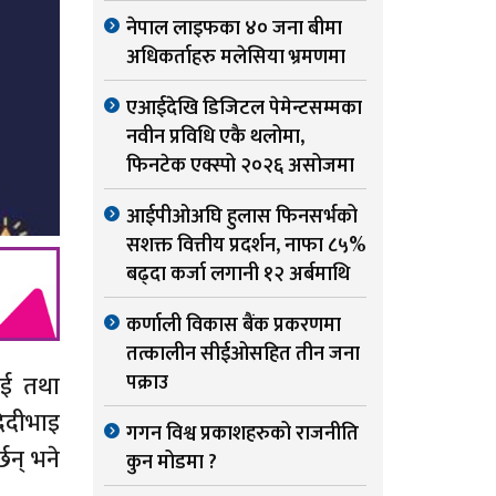
नेपाल लाइफका ४० जना बीमा
अधिकर्ताहरु मलेसिया भ्रमणमा
एआईदेखि डिजिटल पेमेन्टसम्मका
नवीन प्रविधि एकै थलोमा,
फिनटेक एक्स्पो २०२६ असोजमा
आईपीओअघि हुलास फिनसर्भको
सशक्त वित्तीय प्रदर्शन, नाफा ८५%
बढ्दा कर्जा लगानी १२ अर्बमाथि
कर्णाली विकास बैंक प्रकरणमा
तत्कालीन सीईओसहित तीन जना
भाई तथा
पक्राउ
िदीभाइ
गगन विश्व प्रकाशहरुको राजनीति
छन् भने
कुन मोडमा ?