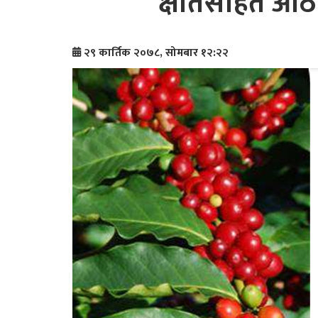
क्षतिसहित आठ 
२९ कार्तिक २०७८, सोमबार १२:२२