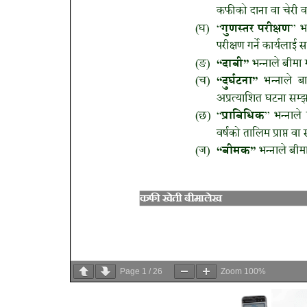
Page
1
/
26
Zoom
100%