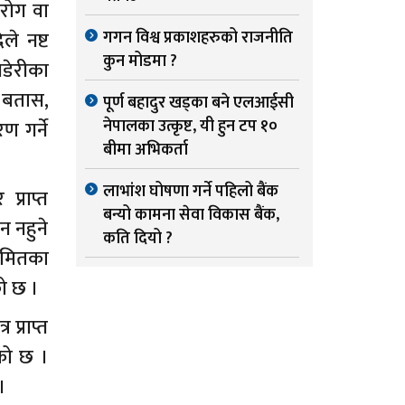
रोग वा
ले नष्ट
गगन विश्व प्रकाशहरुको राजनीति
कुन मोडमा ?
खडेरीका
ी बतास,
पूर्ण बहादुर खड्का बने एलआईसी
नेपालका उत्कृष्ट, यी हुन टप १०
ण गर्ने
बीमा अभिकर्ता
लाभांश घोषणा गर्ने पहिलो बैंक
्राप्त
बन्यो कामना सेवा विकास बैंक,
न नहुने
कति दियो ?
बीमितका
को छ ।
प्राप्त
को छ ।
।