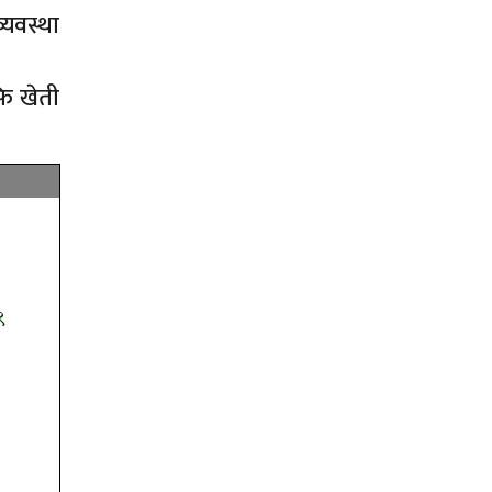
्यवस्था
फि खेती