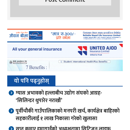
यो पनि पढ्नुहोस्
ग्यास अभावको हल्लाबीच उद्योग संघको आग्रह-
‘सिलिन्डर थुपारेर नराखौं’
पूर्वीचौकी गाउँपालिकाको मनपरी खर्च, कार्यक्षेत्र बाहिरको
सहकारीलाई १ लाख निकासा गरेको खुलासा
सप्त कुमार हुमागाईंको अध्यक्षतामा सिटिजन लाइफ