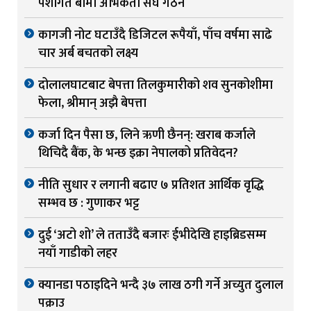
पेशागत बीमा अभिकर्ता संघ गठन
कागजी नोट घटाउँदै डिजिटल रूपैयाँ, पाँच वर्षमा साढे
चार अर्ब बचतको लक्ष्य
दोलालघाटबाट बेपत्ता तिलकुमारीको शव सुनकोशीमा
फेला, श्रीमान् अझै बेपत्ता
कर्जा दिन पैसा छ, लिने ऋणी छैनन्: खराब कर्जाले
थिचिदै बैंक, के भन्छ इक्रा नेपालको प्रतिवेदन?
नीति सुधार र लगानी बढाए ७ प्रतिशत आर्थिक वृद्धि
सम्भव छ : गुणाकर भट्ट
दुई ‘अटो शो’ ले तताउँदै बजारः ईभीदेखि हाइब्रिडसम्म
नयाँ गाडीको लहर
क्यानडा पठाइदिने भन्दै ३७ लाख ठगी गर्ने अच्युत दुलाल
पक्राउ