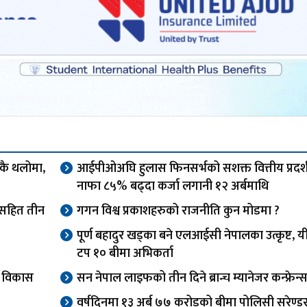
एकै थलोमा,
आईपीओअघि हुलास फिनसर्भको सशक्त वित्तीय प्रदर्
नाफा ८५% बढ्दा कर्जा लगानी १२ अर्बमाथि
ओसहित तीन
गगन विश्व प्रकाशहरुको राजनीति कुन मोडमा ?
पूर्ण बहादुर खड्का बने एलआईसी नेपालका उत्कृष्ट, यी
टप १० बीमा अभिकर्ता
वा विकास
सन नेपाल लाइफको तीन दिने ब्रान्च म्यानेजर कन्फ्रेन्स
वर्षदिनमा १३ अर्ब ७७ करोडको बीमा पोलिसी सरेण्ड