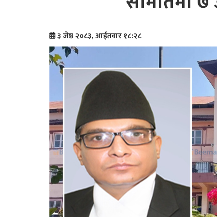
समितिमा ७ उज
३ जेष्ठ २०८३, आईतवार १८:२८