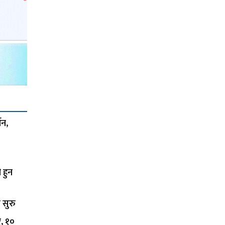
शन,
 हुन
 सुरु
र, १०