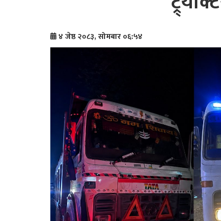
ट्र्याक
४ जेष्ठ २०८३, सोमबार ०६:५४