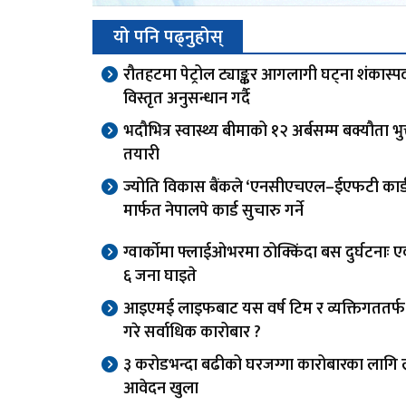
यो पनि पढ्नुहोस्
रौतहटमा पेट्रोल ट्याङ्कर आगलागी घट्ना शंकास्पद,
विस्तृत अनुसन्धान गर्दै
भदौभित्र स्वास्थ्य बीमाको १२ अर्बसम्म बक्यौता भुक्
तयारी
ज्योति विकास बैंकले ‘एनसीएचएल–ईएफटी कार्ड स
मार्फत नेपालपे कार्ड सुचारु गर्ने
ग्वार्काेमा फ्लाईओभरमा ठोक्किंदा बस दुर्घटनाः एक
६ जना घाइते
आइएमई लाइफबाट यस वर्ष टिम र व्यक्तिगततर्
गरे सर्वाधिक कारोबार ?
३ करोडभन्दा बढीको घरजग्गा कारोबारका लागि 
आवेदन खुला