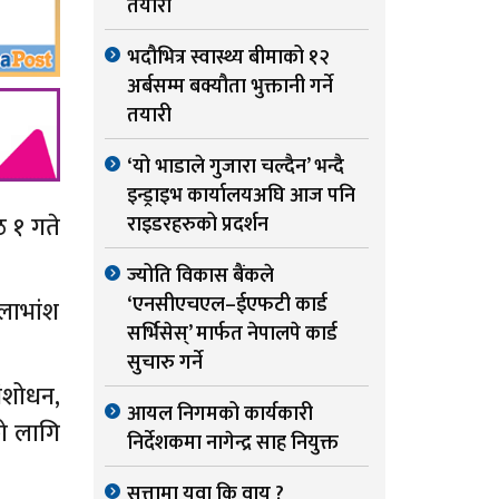
तयारी
भदौभित्र स्वास्थ्य बीमाको १२
अर्बसम्म बक्यौता भुक्तानी गर्ने
तयारी
‘यो भाडाले गुजारा चल्दैन’ भन्दै
इन्ड्राइभ कार्यालयअघि आज पनि
ठ १ गते
राइडरहरुको प्रदर्शन
ज्योति विकास बैंकले
‘एनसीएचएल–ईएफटी कार्ड
 लाभांश
सर्भिसेस्’ मार्फत नेपालपे कार्ड
सुचारु गर्ने
 संशोधन,
आयल निगमको कार्यकारी
को लागि
निर्देशकमा नागेन्द्र साह नियुक्त
सत्तामा युवा कि वायु ?