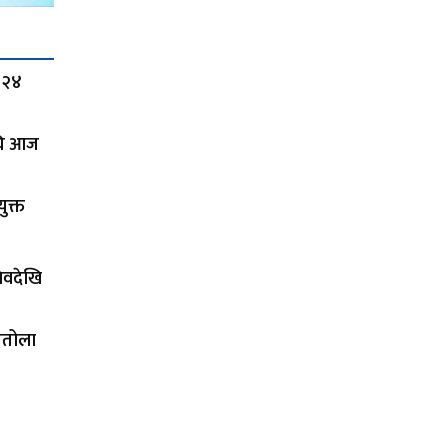
 २४
अघि आज
ुक्त
चिवदेखि
तितोला