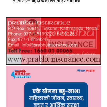
नाफा ८५% बढ्दा कर्जा लगानी १२ अर्बमाथि