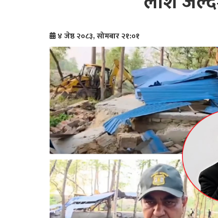
लाश जल्दै
४ जेष्ठ २०८३, सोमबार २१:०१