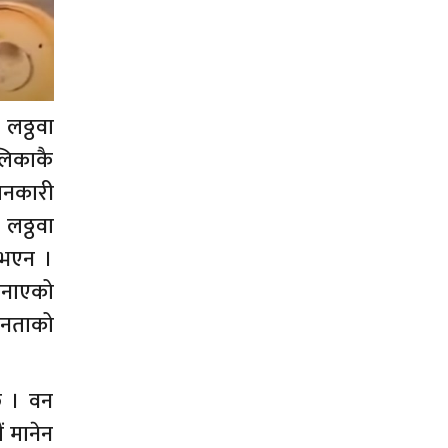
लठ्ठवा
लिकाकै
जानकारी
लठ्ठवा
 भएन ।
बनाएको
जनताको
छ । वन
 मानेन