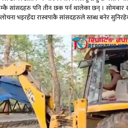
म्कै सांसदहरु पनि तीन छक पर्न थालेका छन् । सोमबार 
ना भइरहँदा रास्वपाकै सांसदहरुले स्तब्ध बनेर सुनिरहेक