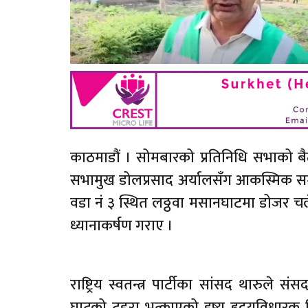
काठमाडौं । सोमबारको प्रतिनिधि सभाको बैठकम
सभामुख डोलप्रसाद अर्यालसँग आकस्मिक समय
वडा नं ३ स्थित लठ्ठवा मसानघाटमा डोजर च
ध्यानाकर्षण गराए ।
राष्ट्रिय स्वतन्त्र पार्टीका सांसद थारु
घाटको टहरा भत्काएको दृष्य हृदयविधार