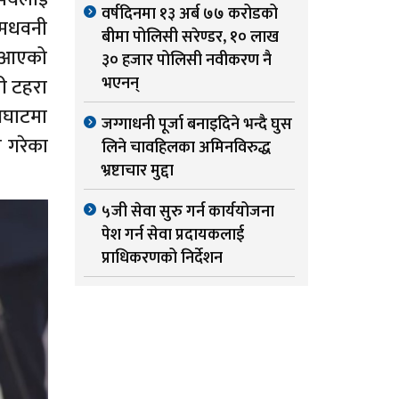
वर्षदिनमा १३ अर्ब ७७ करोडको
र मधवनी
बीमा पोलिसी सरेण्डर, १० लाख
दै आएको
३० हजार पोलिसी नवीकरण नै
भएनन्
री टहरा
नघाटमा
जग्गाधनी पूर्जा बनाइदिने भन्दै घुस
ी गरेका
लिने चावहिलका अमिनविरुद्ध
भ्रष्टाचार मुद्दा
५जी सेवा सुरु गर्न कार्ययोजना
पेश गर्न सेवा प्रदायकलाई
प्राधिकरणको निर्देशन