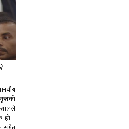
ो
 मानवीय
िकृतको
म्सालले
क हो ।
ाट समेत