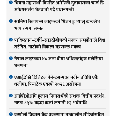
भियना महासन्धी विपरित अमेरिकी दुताबासका चार्ज डि
अफेयर्ससँग भेटवार्ता गर्दै प्रधानमन्त्री
सानिमा रिलायन्स लाइफको भिजन टु भ्यालु कन्क्लेभ
भव्य रुपमा सम्पन्न
पाकिस्तान–टर्की–साउदीबीचको मक्का सम्झौताले विश्व
तरंगित, नाटोको विकल्प बन्नसक्छ मक्का
नेपाल लाइफका ४० जना बीमा अधिकर्ताहरु मलेसिया
भ्रमणमा
एआईदेखि डिजिटल पेमेन्टसम्मका नवीन प्रविधि एकै
थलोमा, फिनटेक एक्स्पो २०२६ असोजमा
आईपीओअघि हुलास फिनसर्भको सशक्त वित्तीय प्रदर्शन,
नाफा ८५% बढ्दा कर्जा लगानी १२ अर्बमाथि
कर्णाली विकास बैंक प्रकरणमा तत्कालीन सीईओसहित