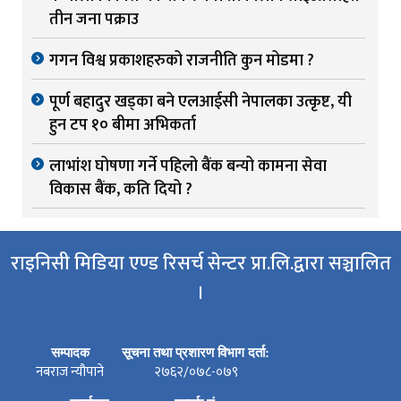
तीन जना पक्राउ
गगन विश्व प्रकाशहरुको राजनीति कुन मोडमा ?
पूर्ण बहादुर खड्का बने एलआईसी नेपालका उत्कृष्ट, यी
हुन टप १० बीमा अभिकर्ता
लाभांश घोषणा गर्ने पहिलो बैंक बन्यो कामना सेवा
विकास बैंक, कति दियो ?
राइनिसी मिडिया एण्ड रिसर्च सेन्टर प्रा.लि.द्वारा सञ्चालित
।
सम्पादक
सूचना तथा प्रशारण विभाग दर्ता:
नबराज न्यौपाने
२७६२/०७८-०७९