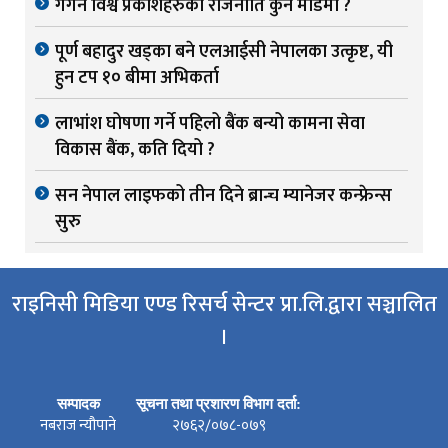
गगन विश्व प्रकाशहरुको राजनीति कुन मोडमा ?
पूर्ण बहादुर खड्का बने एलआईसी नेपालका उत्कृष्ट, यी
हुन टप १० बीमा अभिकर्ता
लाभांश घोषणा गर्ने पहिलो बैंक बन्यो कामना सेवा
विकास बैंक, कति दियो ?
सन नेपाल लाइफको तीन दिने ब्रान्च म्यानेजर कन्फ्रेन्स
सुरु
राइनिसी मिडिया एण्ड रिसर्च सेन्टर प्रा.लि.द्वारा सञ्चालित
।
सम्पादक
सूचना तथा प्रशारण विभाग दर्ता:
नबराज न्यौपाने
२७६२/०७८-०७९