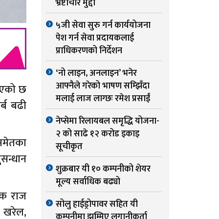
भ्रष्टाचार मुद्दा
५जी सेवा सुरु गर्न कार्ययोजना
पेश गर्न सेवा प्रदायकलाई
प्राधिकरणको निर्देशन
‘नो लाइन, अनलाइन’ भनेर
आफ्नैले गरेको भाषण सम्झिँदा
 भएको छ
मलाई लाज लाग्छः रमेश प्रसाईं
र्ब बढी
नेप्सेमा रिलायबल समृद्धि योजना-
२ को साढे १२ करोड इकाइ
 समेतका
सूचीकृत
सन्धान
शुक्रबार यी १० कम्पनीको शेयर
मूल्य सर्वाधिक बढ्यो
ालक राज
सोलु हाईड्रोपावर सहित यी
 खरेल,
कम्पनीमा झुम्मिए लगानीकर्ता