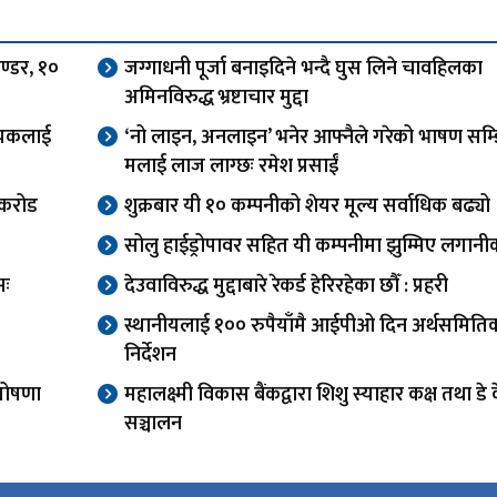
ण्डर, १०
जग्गाधनी पूर्जा बनाइदिने भन्दै घुस लिने चावहिलका
अमिनविरुद्ध भ्रष्टाचार मुद्दा
दायकलाई
‘नो लाइन, अनलाइन’ भनेर आफ्नैले गरेको भाषण सम्झ
मलाई लाज लाग्छः रमेश प्रसाईं
 करोड
शुक्रबार यी १० कम्पनीको शेयर मूल्य सर्वाधिक बढ्यो
सोलु हाईड्रोपावर सहित यी कम्पनीमा झुम्मिए लगानीक
सः
देउवाविरुद्ध मुद्दाबारे रेकर्ड हेरिरहेका छौँ : प्रहरी
स्थानीयलाई १०० रुपैयाँमै आईपीओ दिन अर्थसमिति
निर्देशन
घोषणा
महालक्ष्मी विकास बैंकद्वारा शिशु स्याहार कक्ष तथा डे
सञ्चालन