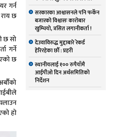
र गर्न
सरकारका आश्वासनले पनि फर्केन
ो राय छ
बजारको विश्वासः कारोबार
खुम्चियो, त्रसित लगानीकर्ता !
को छ सो
देउवाविरुद्ध मुद्दाबारे रेकर्ड
ा गर्ने
हेरिरहेका छौँ : प्रहरी
झिएको छ
स्थानीयलाई १०० रुपैयाँमै
आईपीओ दिन अर्थसमितिको
निर्देशन
र्बौंको
आईबीले
 चलाउन
िएको हो