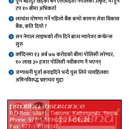
पूर्ण बहादुर खड्का बने एलआईसी नेपालका उत्कृष्ट, यी हुन
टप १० बीमा अभिकर्ता
लाभांश घोषणा गर्ने पहिलो बैंक बन्यो कामना सेवा विकास
बैंक, कति दियो ?
सन नेपाल लाइफको तीन दिने ब्रान्च म्यानेजर कन्फ्रेन्स
सुरु
वर्षदिनमा १३ अर्ब ७७ करोडको बीमा पोलिसी सरेण्डर,
१० लाख ३० हजार पोलिसी नवीकरण नै भएनन्
जग्गाधनी पूर्जा बनाइदिने भन्दै घुस लिने चावहिलका
अमिनविरुद्ध भ्रष्टाचार मुद्दा