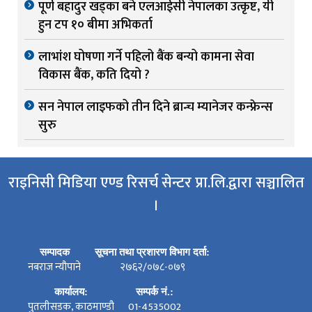
पूर्ण बहादुर खड्का बने एलआईसी नेपालका उत्कृष्ट, यी
हुन टप १० बीमा अभिकर्ता
लाभांश घोषणा गर्ने पहिलो बैंक बन्यो कामना सेवा
विकास बैंक, कति दियो ?
सन नेपाल लाइफको तीन दिने ब्रान्च म्यानेजर कन्फ्रेन्स
सुरु
राइनिसी मिडिया एण्ड रिसर्च सेन्टर प्रा.लि.द्वारा सञ्चालित
।
सम्पादक
सूचना तथा प्रशारण विभाग दर्ता:
नबराज न्यौपाने
२७६२/०७८-०७९
कार्यालय:
सम्पर्क नं.:
पुतलीसडक, काठमाण्डौ
01-4535002