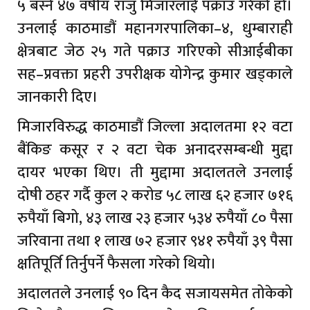
५ बस्ने ४७ वर्षीय राजु मिजारलाई पक्राउ गरेको हो।
उनलाई काठमाडौं महानगरपालिका–४, धुम्बाराही
क्षेत्रबाट जेठ २५ गते पक्राउ गरिएको सीआईबीका
सह–प्रवक्ता प्रहरी उपरीक्षक योगेन्द्र कुमार खड्काले
जानकारी दिए।
मिजारविरुद्ध काठमाडौं जिल्ला अदालतमा १२ वटा
बैंकिङ कसूर र २ वटा चेक अनादरसम्बन्धी मुद्दा
दायर भएका थिए। ती मुद्दामा अदालतले उनलाई
दोषी ठहर गर्दै कुल २ करोड ५८ लाख ६२ हजार ७१६
रुपैयाँ बिगो, ४३ लाख २३ हजार ५३४ रुपैयाँ ८० पैसा
जरिवाना तथा १ लाख ७२ हजार ९४१ रुपैयाँ ३९ पैसा
क्षतिपूर्ति तिर्नुपर्ने फैसला गरेको थियो।
अदालतले उनलाई ९० दिन कैद सजायसमेत तोकेको