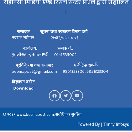
राइनिसी मिडिया एण्ड रिसर्च सेन्टर प्रा.लि.द्वारा सञ्चालित
।
सम्पादक
सूचना तथा प्रशारण विभाग दर्ता:
नबराज न्यौपाने
२७६२/०७८-०७९
कार्यालय:
सम्पर्क नं.:
पुतलीसडक, काठमाण्डौ
01-4535002
प्रतिक्रिया तथा समाचार
मार्केटिङ सम्पर्क
beemapost@gmail.com
9851323306, 9851323304
बिज्ञापन दररेट
Download
© २०१९ www.beemapost.com. सर्वाधिकार सुरक्षित
Powered By
|
Trinity Infosys