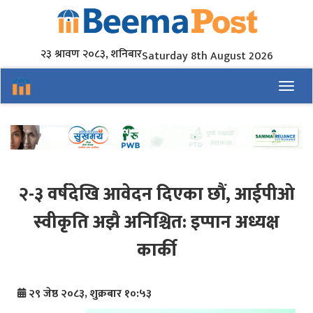
२३ श्रावण २०८३, शनिबार
Saturday 8th August 2026
Toggl
२-३ वर्षदेखि आवेदन दिएका छौं, आईपीओ
स्वीकृति अझै अनिश्चित: इप्पान अध्यक्ष
कार्की
२९ जेष्ठ २०८३, शुक्रबार १०:५३