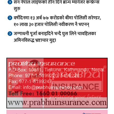
सन नेपाल लाइफको तीन दिने ब्रान्च म्यानेजर कन्फ्रेन्स
सुरु
वर्षदिनमा १३ अर्ब ७७ करोडको बीमा पोलिसी सरेण्डर,
१० लाख ३० हजार पोलिसी नवीकरण नै भएनन्
जग्गाधनी पूर्जा बनाइदिने भन्दै घुस लिने चावहिलका
अमिनविरुद्ध भ्रष्टाचार मुद्दा