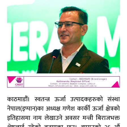
काठमाडौं। स्वतन्त्र ऊर्जा उत्पादकहरुको संस्था
नेपाल(इप्पान)का अध्यक्ष गणेश कार्की ऊर्जा क्षेत्रको
इतिहासमा नाम लेखाउने अवसर मन्त्री बिराजभ‍क्त