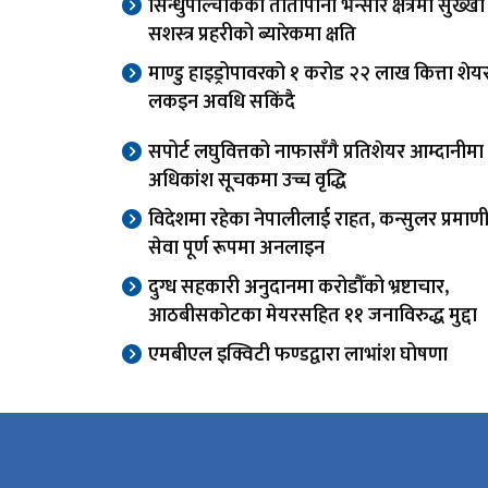
सिन्धुपाल्चोकको तातोपानी भन्सार क्षेत्रमा सुख्खा
सशस्त्र प्रहरीको ब्यारेकमा क्षति
माण्डु हाइड्रोपावरको १ करोड २२ लाख कित्ता शे
लकइन अवधि सकिंदै
सपोर्ट लघुवित्तको नाफासँगै प्रतिशेयर आम्दानीम
अधिकांश सूचकमा उच्च वृद्धि
विदेशमा रहेका नेपालीलाई राहत, कन्सुलर प्रमा
सेवा पूर्ण रूपमा अनलाइन
दुग्ध सहकारी अनुदानमा करोडौँको भ्रष्टाचार,
आठबीसकोटका मेयरसहित ११ जनाविरुद्ध मुद्दा
एमबीएल इक्विटी फण्डद्वारा लाभांश घोषणा