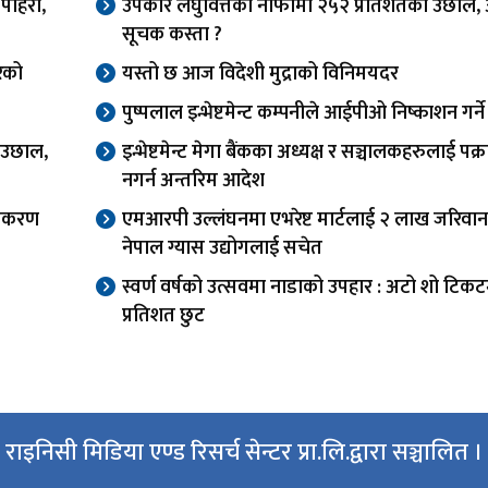
 पहिरो,
उपकार लघुवित्तको नाफामा २५२ प्रतिशतको उछाल, 
सूचक कस्ता ?
यरको
यस्तो छ आज विदेशी मुद्राको विनिमयदर
पुष्पलाल इन्भेष्टमेन्ट कम्पनीले आईपीओ निष्काशन गर्ने
ा उछाल,
इन्भेष्टमेन्ट मेगा बैंकका अध्यक्ष र सञ्चालकहरुलाई पक्र
नगर्न अन्तरिम आदेश
णीकरण
एमआरपी उल्लंघनमा एभरेष्ट मार्टलाई २ लाख जरिवान
नेपाल ग्यास उद्योगलाई सचेत
स्वर्ण वर्षको उत्सवमा नाडाको उपहार : अटो शो टिक
प्रतिशत छुट
राइनिसी मिडिया एण्ड रिसर्च सेन्टर प्रा.लि.द्वारा सञ्चालित ।