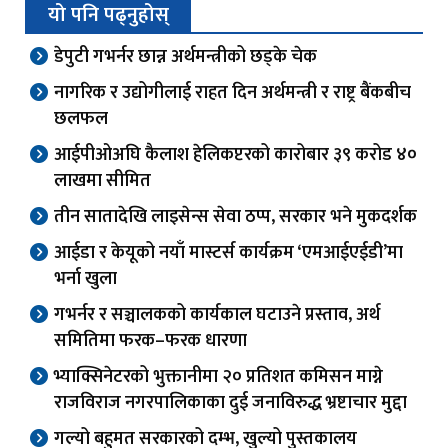
यो पनि पढ्नुहोस्
डेपुटी गभर्नर छान्न अर्थमन्त्रीको छड्के चेक
नागरिक र उद्योगीलाई राहत दिन अर्थमन्त्री र राष्ट्र बैंकबीच
छलफल
आईपीओअघि कैलाश हेलिकप्टरको कारोबार ३९ करोड ४०
लाखमा सीमित
तीन सातादेखि लाइसेन्स सेवा ठप्प, सरकार भने मुकदर्शक
आईडा र केयूको नयाँ मास्टर्स कार्यक्रम ‘एमआईएईडी’मा
भर्ना खुला
गभर्नर र सञ्चालकको कार्यकाल घटाउने प्रस्ताव, अर्थ
समितिमा फरक–फरक धारणा
भ्याक्सिनेटरको भुक्तानीमा २० प्रतिशत कमिसन माग्ने
राजविराज नगरपालिकाका दुई जनाविरुद्ध भ्रष्टाचार मुद्दा
गल्यो बहुमत सरकारको दम्भ, खुल्यो पुस्तकालय