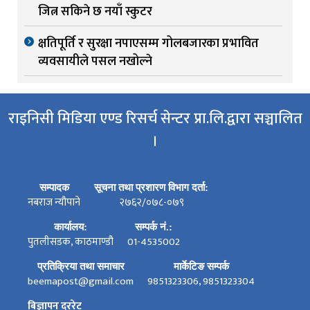
जित्न सकिने छ नयाँ स्कुटर
क्षतिपूर्ति र सुरक्षा नपाएसम्म गोलबजारका प्रभावित
व्यवसायीले पसल नखोल्ने
राइनिसी मिडिया एण्ड रिसर्च सेन्टर प्रा.लि.द्वारा सञ्चालित
।
सम्पादक
सूचना तथा प्रशारण विभाग दर्ता:
नबराज न्यौपाने
२७६२/०७८-०७९
कार्यालय:
सम्पर्क नं.:
पुतलीसडक, काठमाण्डौ
01-4535002
प्रतिक्रिया तथा समाचार
मार्केटिङ सम्पर्क
beemapost@gmail.com
9851323306, 9851323304
बिज्ञापन दररेट