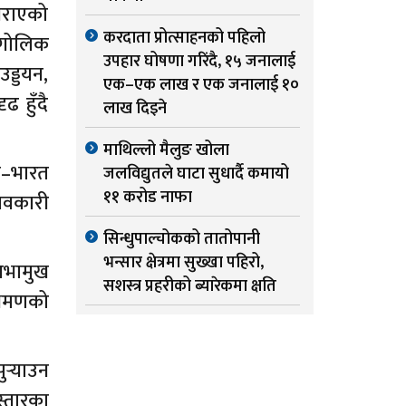
गराएको
करदाता प्रोत्साहनको पहिलो
ौगोलिक
उपहार घोषणा गरिंदै, १५ जनालाई
उड्डयन,
एक–एक लाख र एक जनालाई १०
ढ हुँदै
लाख दिइने
माथिल्लो मैलुङ खोला
ल–भारत
जलविद्युतले घाटा सुधार्दै कमायो
११ करोड नाफा
ावकारी
सिन्धुपाल्चोकको तातोपानी
भन्सार क्षेत्रमा सुख्खा पहिरो,
सभामुख
सशस्त्र प्रहरीको ब्यारेकमा क्षति
्रमणको
्‍याउन
िस्तारका