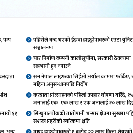
उ, पम्प
पहिरोले बन्द भएको ईङवा हाइड्रोपावरको एउटा युनिट
सञ्चालनमा
चार निर्माण कम्पनी कालोसूचीमा, सरकारी ठेक्कामा
सहभागी हुन नपाउने
 करदाता
सन नेपाल लाइफका सिईओ अर्याल काममा फर्किए, 
महिना अनुसन्धानपछि निर्दोष
भांश
करदाता प्रोत्साहनको पहिलो उपहार घोषणा गरिंदै, १५
जनालाई एक–एक लाख र एक जनालाई १० लाख दिइ
 कमायो ११
सिन्धुपाल्चोकको तातोपानी भन्सार क्षेत्रमा सुख्खा पहि
सशस्त्र प्रहरीको ब्यारेकमा क्षति
ल, अन्य
माण्डु हाइड्रोपावरको १ करोड २२ लाख कित्ता शेयरको