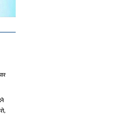
चार
ने
रो,