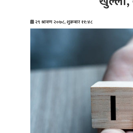
खुल्ला,
२९ श्रावण २०७८, शुक्रबार ११:४८