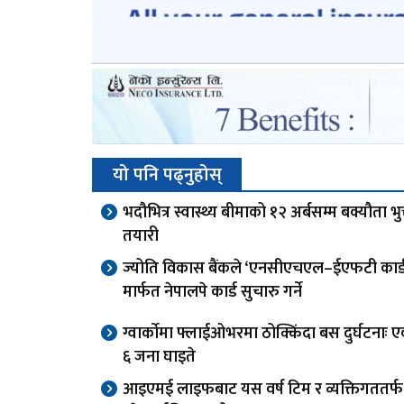
यो पनि पढ्नुहोस्
भदौभित्र स्वास्थ्य बीमाको १२ अर्बसम्म बक्यौता भुक्
तयारी
ज्योति विकास बैंकले ‘एनसीएचएल–ईएफटी कार्ड स
मार्फत नेपालपे कार्ड सुचारु गर्ने
ग्वार्काेमा फ्लाईओभरमा ठोक्किंदा बस दुर्घटनाः एक
६ जना घाइते
आइएमई लाइफबाट यस वर्ष टिम र व्यक्तिगततर्