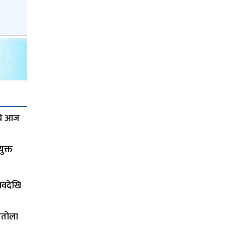
अघि आज
ुक्त
चिवदेखि
तितोला