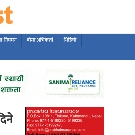
मा नियमन
बीमा अभिकर्ता
भिडियो
िने