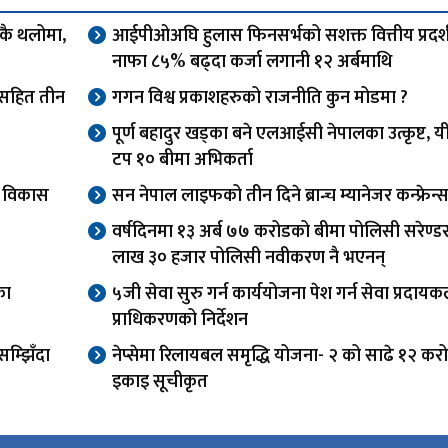
एकै थलोमा,
आईपीओअघि हुलास फिनसर्भको सशक्त वित्तीय प्रदर्
नाफा ८५% बढ्दा कर्जा लगानी १२ अर्बमाथि
ओसहित तीन
गगन विश्व प्रकाशहरुको राजनीति कुन मोडमा ?
पूर्ण बहादुर खड्का बने एलआईसी नेपालका उत्कृष्ट, यी
टप १० बीमा अभिकर्ता
वा विकास
सन नेपाल लाइफको तीन दिने ब्रान्च म्यानेजर कन्फ्रेन्स
वर्षदिनमा १३ अर्ब ७७ करोडको बीमा पोलिसी सरेण्ड
लाख ३० हजार पोलिसी नवीकरण नै भएनन्
का
५जी सेवा सुरु गर्न कार्ययोजना पेश गर्न सेवा प्रदाय
प्राधिकरणको निर्देशन
म्झिँदा
नेप्सेमा रिलायबल समृद्धि योजना- २ को साढे १२ कर
इकाइ सूचीकृत