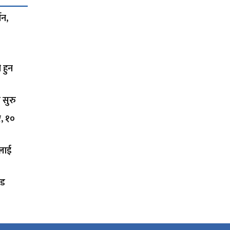
शन,
 हुन
 सुरु
र, १०
कलाई
ोड