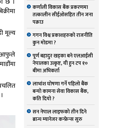
एको छ ।
कर्णाली विकास बैंक प्रकरणमा
क्रीमा
तत्कालीन सीईओसहित तीन जना
पक्राउ
ी मूल्य
गगन विश्व प्रकाशहरुको राजनीति
कुन मोडमा ?
र आफुले
पूर्ण बहादुर खड्का बने एलआईसी
ाडौंमा
नेपालका उत्कृष्ट, यी हुन टप १०
बीमा अभिकर्ता
लाभांश घोषणा गर्ने पहिलो बैंक
्रचलित
बन्यो कामना सेवा विकास बैंक,
 ।
कति दियो ?
सन नेपाल लाइफको तीन दिने
ब्रान्च म्यानेजर कन्फ्रेन्स सुरु