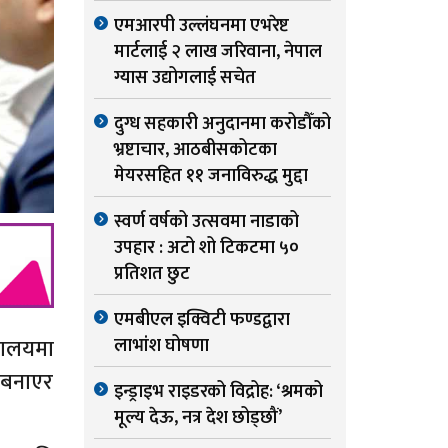
एमआरपी उल्लंघनमा एभरेष्ट
मार्टलाई २ लाख जरिवाना, नेपाल
ग्यास उद्योगलाई सचेत
दुग्ध सहकारी अनुदानमा करोडौँको
भ्रष्टाचार, आठबीसकोटका
मेयरसहित ११ जनाविरुद्ध मुद्दा
स्वर्ण वर्षको उत्सवमा नाडाको
उपहार : अटो शो टिकटमा ५०
प्रतिशत छुट
एमबीएल इक्विटी फण्डद्वारा
्रालयमा
लाभांश घोषणा
 बनाएर
इन्ड्राइभ राइडरको विद्रोह: ‘श्रमको
मूल्य देऊ, नत्र देश छोड्छौं’