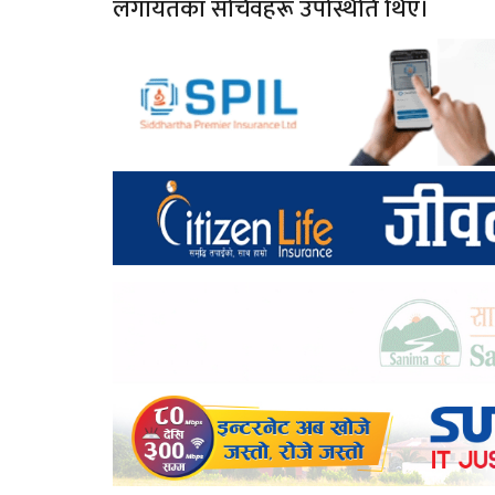
लगायतका सचिवहरू उपस्थिति थिए।