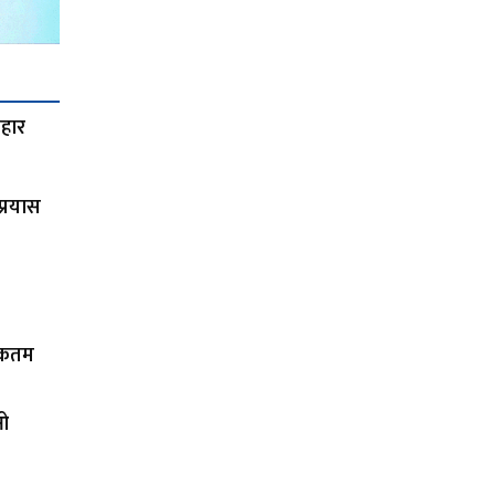
हार
प्रयास
िकतम
ीओ