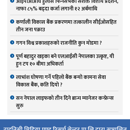
आईपीओअघि हुलास फिनसर्भको सशक्त वित्तीय प्रदर्शन,
नाफा ८५% बढ्दा कर्जा लगानी १२ अर्बमाथि
कर्णाली विकास बैंक प्रकरणमा तत्कालीन सीईओसहित
तीन जना पक्राउ
गगन विश्व प्रकाशहरुको राजनीति कुन मोडमा ?
पूर्ण बहादुर खड्का बने एलआईसी नेपालका उत्कृष्ट, यी
हुन टप १० बीमा अभिकर्ता
लाभांश घोषणा गर्ने पहिलो बैंक बन्यो कामना सेवा
विकास बैंक, कति दियो ?
सन नेपाल लाइफको तीन दिने ब्रान्च म्यानेजर कन्फ्रेन्स
सुरु
राइनिसी मिडिया एण्ड रिसर्च सेन्टर प्रा.लि.द्वारा सञ्चालित