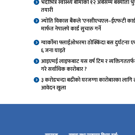
भदौभित्र स्वास्थ्य बीमाको १२ अर्बसम्म बक्यौता भुक्
तयारी
ज्योति विकास बैंकले ‘एनसीएचएल–ईएफटी कार्ड स
मार्फत नेपालपे कार्ड सुचारु गर्ने
ग्वार्काेमा फ्लाईओभरमा ठोक्किंदा बस दुर्घटनाः एक
६ जना घाइते
आइएमई लाइफबाट यस वर्ष टिम र व्यक्तिगततर्
गरे सर्वाधिक कारोबार ?
३ करोडभन्दा बढीको घरजग्गा कारोबारका लागि 
आवेदन खुला