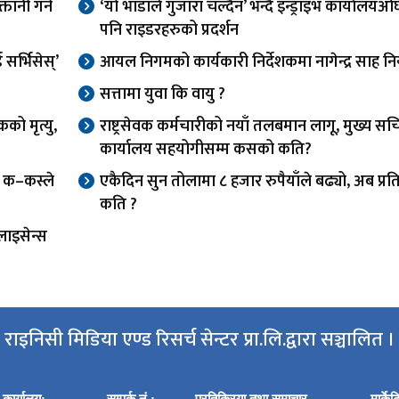
तानी गर्ने
‘यो भाडाले गुजारा चल्दैन’ भन्दै इन्ड्राइभ कार्यालय
पनि राइडरहरुको प्रदर्शन
र्भिसेस्’
आयल निगमको कार्यकारी निर्देशकमा नागेन्द्र साह निय
सत्तामा युवा कि वायु ?
को मृत्यु,
राष्ट्रसेवक कर्मचारीको नयाँ तलबमान लागू, मुख्य स
कार्यालय सहयोगीसम्म कसको कति?
फ क–कस्ले
एकैदिन सुन तोलामा ८ हजार रुपैयाँले बढ्यो, अब प्र
कति ?
लाइसेन्स
राइनिसी मिडिया एण्ड रिसर्च सेन्टर प्रा.लि.द्वारा सञ्चालित ।