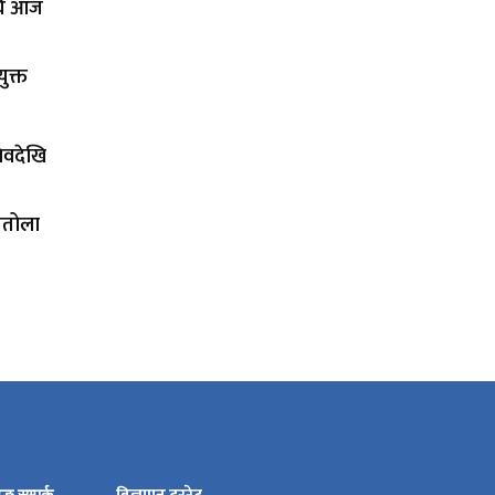
अघि आज
ुक्त
चिवदेखि
तितोला