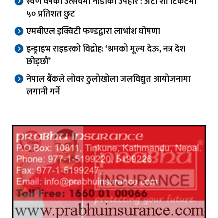
स्वर्ण वर्षको उत्सवमा नाडाको उपहार : अटो शो टिकटमा
५० प्रतिशत छुट
एमबीएल इक्विटी फण्डद्वारा लाभांश घोषणा
इन्ड्राइभ राइडरको विद्रोह: ‘श्रमको मूल्य देऊ, नत्र देश
छोड्छौं’
नेपाल बैंकले लोवर ठुलोखोला जलविद्युत आयोजनामा
लगानी गर्ने