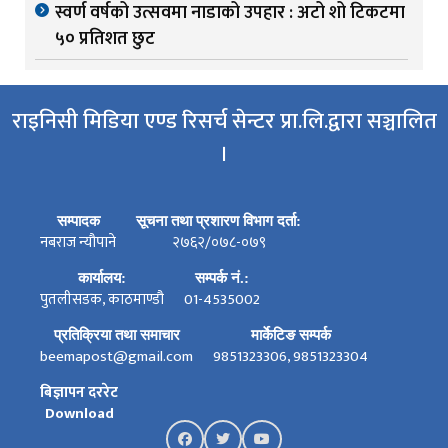
स्वर्ण वर्षको उत्सवमा नाडाको उपहार : अटो शो टिकटमा
५० प्रतिशत छुट
राइनिसी मिडिया एण्ड रिसर्च सेन्टर प्रा.लि.द्वारा सञ्चालित
।
सम्पादक
सूचना तथा प्रशारण विभाग दर्ता:
नबराज न्यौपाने
२७६२/०७८-०७९
कार्यालय:
सम्पर्क नं.:
पुतलीसडक, काठमाण्डौ
01-4535002
प्रतिक्रिया तथा समाचार
मार्केटिङ सम्पर्क
beemapost@gmail.com
9851323306, 9851323304
बिज्ञापन दररेट
Download