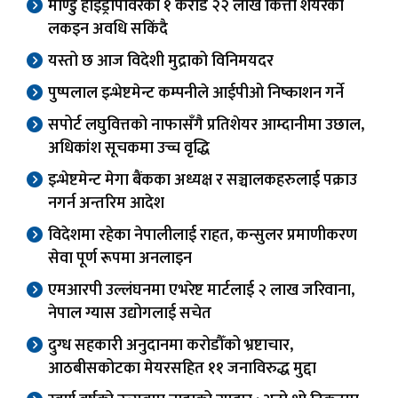
माण्डु हाइड्रोपावरको १ करोड २२ लाख कित्ता शेयरको
लकइन अवधि सकिंदै
यस्तो छ आज विदेशी मुद्राको विनिमयदर
पुष्पलाल इन्भेष्टमेन्ट कम्पनीले आईपीओ निष्काशन गर्ने
सपोर्ट लघुवित्तको नाफासँगै प्रतिशेयर आम्दानीमा उछाल,
अधिकांश सूचकमा उच्च वृद्धि
इन्भेष्टमेन्ट मेगा बैंकका अध्यक्ष र सञ्चालकहरुलाई पक्राउ
नगर्न अन्तरिम आदेश
विदेशमा रहेका नेपालीलाई राहत, कन्सुलर प्रमाणीकरण
सेवा पूर्ण रूपमा अनलाइन
एमआरपी उल्लंघनमा एभरेष्ट मार्टलाई २ लाख जरिवाना,
नेपाल ग्यास उद्योगलाई सचेत
दुग्ध सहकारी अनुदानमा करोडौँको भ्रष्टाचार,
आठबीसकोटका मेयरसहित ११ जनाविरुद्ध मुद्दा