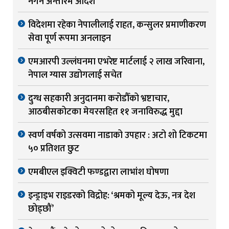
नगर्न अन्तरिम आदेश
विदेशमा रहेका नेपालीलाई राहत, कन्सुलर प्रमाणीकरण
सेवा पूर्ण रूपमा अनलाइन
एमआरपी उल्लंघनमा एभरेष्ट मार्टलाई २ लाख जरिवाना,
नेपाल ग्यास उद्योगलाई सचेत
दुग्ध सहकारी अनुदानमा करोडौँको भ्रष्टाचार,
आठबीसकोटका मेयरसहित ११ जनाविरुद्ध मुद्दा
स्वर्ण वर्षको उत्सवमा नाडाको उपहार : अटो शो टिकटमा
५० प्रतिशत छुट
एमबीएल इक्विटी फण्डद्वारा लाभांश घोषणा
इन्ड्राइभ राइडरको विद्रोह: ‘श्रमको मूल्य देऊ, नत्र देश
छोड्छौं’