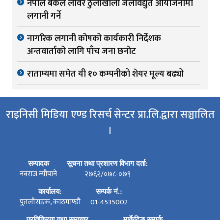
नेपाल बैंकले लोवर ठुलोखोला जलविद्युत आयोजनामा
लगानी गर्ने
नागरिक लगानी कोषको कार्यकारी निर्देशक
अन्तवार्ताको लागि पाँच जना छनोट
राताम्यमा समेत यी १० कम्पनीको शेयर मूल्य बढ्यो
राइनिसी मिडिया एण्ड रिसर्च सेन्टर प्रा.लि.द्वारा सञ्चालित
।
सम्पादक
सूचना तथा प्रशारण विभाग दर्ता:
नबराज न्यौपाने
२७६२/०७८-०७९
कार्यालय:
सम्पर्क नं.:
पुतलीसडक, काठमाण्डौ
01-4535002
प्रतिक्रिया तथा समाचार
मार्केटिङ सम्पर्क